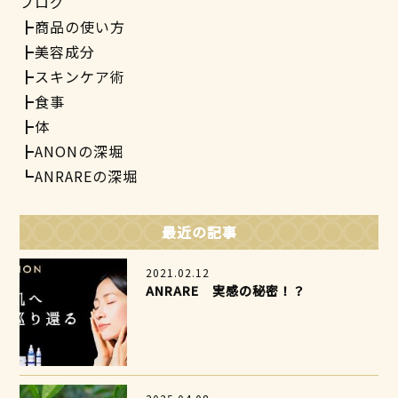
ブログ
商品の使い方
美容成分
スキンケア術
食事
体
ANONの深堀
ANRAREの深堀
最近の記事
2021.02.12
ANRARE 実感の秘密！？