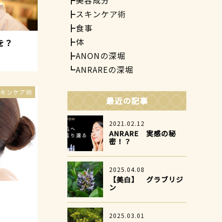
美容成分
スキンケア術
食事
体
を？
ANONの深堀
ANRAREの深堀
キンケア術
最近の記事
2021.02.12
ANRARE 実感の秘
密！？
2025.04.08
【美白】 グラブリジ
ン
2025.03.01